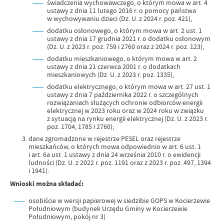
świadczenia wychowawczego, o którym mowa w art. 4
ustawy z dnia 11 lutego 2016 r. o pomocy państwa
w wychowywaniu dzieci (Dz. U. z 2024 r. poz. 421),
dodatku osłonowego, o którym mowa w art. 2 ust. 1
ustawy z dnia 17 grudnia 2021 r. o dodatku osłonowym
(Dz. U. z 2023 r. poz. 759 i 2760 oraz z 2024 r. poz. 123),
dodatku mieszkaniowego, o którym mowa w art. 2
ustawy z dnia 21 czerwca 2001 r. o dodatkach
mieszkaniowych (Dz. U. z 2023 r. poz. 1335),
dodatku elektrycznego, o którym mowa w art. 27 ust. 1
ustawy z dnia 7 października 2022 r. o szczególnych
rozwiązaniach służących ochronie odbiorców energii
elektrycznej w 2023 roku oraz w 2024 roku w związku
z sytuacją na rynku energii elektrycznej (Dz. U. z 2023 r.
poz. 1704, 1785 i 2760);
dane zgromadzone w rejestrze PESEL oraz rejestrze
mieszkańców, o których mowa odpowiednio w art. 6 ust. 1
i art. 6a ust. 1 ustawy z dnia 24 września 2010 r. o ewidencji
ludności (Dz. U. z 2022 r. poz. 1191 oraz z 2023 r. poz. 497, 1394
i 1941).
Wnioski można składać:
osobiście w wersji papierowej w siedzibie GOPS w Kocierzewie
Południowym (budynek Urzędu Gminy w Kocierzewie
Południowym, pokój nr 3)