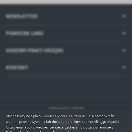
NEWSLETTER
POMOCNE LINKI
GODZINY PRACY URZĘDU
KONTAKT
Odwiedzin: 39249
Strona korzysta z plików cookies w celu realizacji usług. Możesz określić
warunki przechowywania lub dostępu do plików cookies klikając przycisk
Ustawienia. Aby dowiedzieć się więcej zachęcamy do zapoznania się z