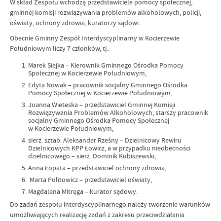
W skład Zespołu wchodzą przedstawiciele pomocy społecznej,
gminnej komisji rozwiązywania problemów alkoholowych, policji,
oświaty, ochrony zdrowia, kuratorzy sądowi.
Obecnie Gminny Zespół Interdyscyplinarny w Kocierzewie
Południowym liczy 7 członków, tj.:
Marek Siejka – Kierownik Gminnego Ośrodka Pomocy
Społecznej w Kocierzewie Południowym,
Edyta Nowak – pracownik socjalny Gminnego Ośrodka
Pomocy Społecznej w Kocierzewie Południowym,
Joanna Wieteska – przedstawiciel Gminnej Komisji
Rozwiązywania Problemów Alkoholowych, starszy pracownik
socjalny Gminnego Ośrodka Pomocy Społecznej
w Kocierzewie Południowym,
sierż. sztab. Aleksander Rześny – Dzielnicowy Rewiru
Dzielnicowych KPP Łowicz, a w przypadku nieobecności
dzielnicowego – sierż. Dominik Kubiszewski,
Anna Łopata – przedstawiciel ochrony zdrowia,
Marta Politowicz – przedstawiciel oświaty,
Magdalena Mitręga – kurator sądowy.
Do zadań zespołu interdyscyplinarnego należy tworzenie warunków
umożliwiających realizację zadań z zakresu przeciwdziałania