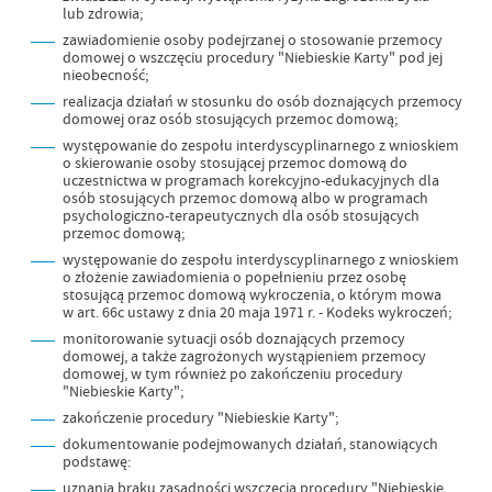
lub zdrowia;
zawiadomienie osoby podejrzanej o stosowanie przemocy
domowej o wszczęciu procedury "Niebieskie Karty" pod jej
nieobecność;
realizacja działań w stosunku do osób doznających przemocy
domowej oraz osób stosujących przemoc domową;
występowanie do zespołu interdyscyplinarnego z wnioskiem
o skierowanie osoby stosującej przemoc domową do
uczestnictwa w programach korekcyjno-edukacyjnych dla
osób stosujących przemoc domową albo w programach
psychologiczno-terapeutycznych dla osób stosujących
przemoc domową;
występowanie do zespołu interdyscyplinarnego z wnioskiem
o złożenie zawiadomienia o popełnieniu przez osobę
stosującą przemoc domową wykroczenia, o którym mowa
w art. 66c ustawy z dnia 20 maja 1971 r. - Kodeks wykroczeń;
monitorowanie sytuacji osób doznających przemocy
domowej, a także zagrożonych wystąpieniem przemocy
domowej, w tym również po zakończeniu procedury
"Niebieskie Karty";
zakończenie procedury "Niebieskie Karty";
dokumentowanie podejmowanych działań, stanowiących
podstawę:
uznania braku zasadności wszczęcia procedury "Niebieskie