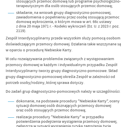
stosujących przemoc domową lub programie psychologiczno-
terapeutycznym dla osób stosujących przemoc domową;
składanie, na wniosek grupy diagnostyczno-pomocowej,
zawiadomienia o popełnieniu przez osobę stosującą przemoc
domową wykroczenia, o którym mowa w art. 66c ustawy
z dnia 20 maja 1971 r. - Kodeks wykroczeń (Dz. U. z 2023 r. poz.
2119).
Zespół Interdyscyplinarny przede wszystkim służy pomocą osobom
doświadczającym przemocy domowej. Działania takie wszczynane są
w oparciu o procedurę Niebieskie Karty.
W celu rozwiązywania problemów związanych z występowaniem
przemocy domowej w każdym i indywidualnym przypadku Zespół
Interdyscyplinarny tworzy grupy diagnostyczno-pomocowe. Skład
grupy diagnostyczno-pomocowej określa Zespół w zależności od
potrzeb osoby/rodziny, której sprawa dotyczy.
Do zadań grup diagnostyczno-pomocowych należy w szczególności:
dokonanie, na podstawie procedury "Niebieskie Karty", oceny
sytuacji domowej osób doznających przemocy domowej
oraz osób stosujących przemoc domową;
realizacja procedury "Niebieskie Karty" w przypadku
potwierdzenia podejrzenia wystąpienia przemocy domowej,
zwłaszcza w sytuacji wystąpienia ryzyka zagrożenia życia