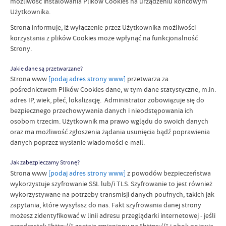
możliwość instalowania Plików Cookies na urządzeniu końcowym
Użytkownika.
Strona informuje, iż wyłączenie przez Użytkownika możliwości
korzystania z plików Cookies może wpłynąć na funkcjonalność
Strony.
Jakie dane są przetwarzane?
Strona www
[podaj adres strony www]
przetwarza za
pośrednictwem Plików Cookies dane, w tym dane statystyczne, m.in.
adres IP, wiek, płeć, lokalizację. Administrator zobowiązuje się do
bezpiecznego przechowywania danych i nieodstępowania ich
osobom trzecim. Użytkownik ma prawo wglądu do swoich danych
oraz ma możliwość zgłoszenia żądania usunięcia bądź poprawienia
danych poprzez wysłanie wiadomości e-mail.
Jak zabezpieczamy Stronę?
Strona www
[podaj adres strony www]
z powodów bezpieczeństwa
wykorzystuje szyfrowanie SSL lub/i TLS. Szyfrowanie to jest również
wykorzystywane na potrzeby transmisji danych poufnych, takich jak
zapytania, które wysyłasz do nas. Fakt szyfrowania danej strony
możesz zidentyfikować w linii adresu przeglądarki internetowej - jeśli
przedrostek “http://” zostaje zmieniony na “https://” i obok pojawia