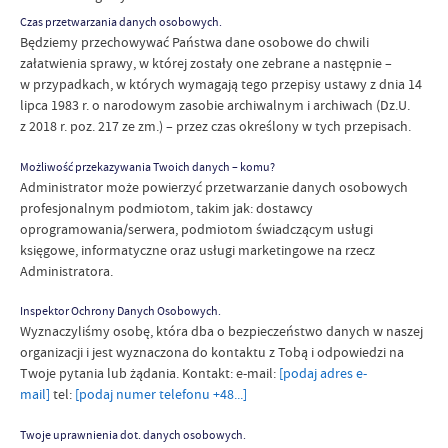
Czas przetwarzania danych osobowych.
Będziemy przechowywać Państwa dane osobowe do chwili
załatwienia sprawy, w której zostały one zebrane a następnie –
w przypadkach, w których wymagają tego przepisy ustawy z dnia 14
lipca 1983 r. o narodowym zasobie archiwalnym i archiwach (Dz.U.
z 2018 r. poz. 217 ze zm.) – przez czas określony w tych przepisach.
Możliwość przekazywania Twoich danych – komu?
Administrator może powierzyć przetwarzanie danych osobowych
profesjonalnym podmiotom, takim jak: dostawcy
oprogramowania/serwera, podmiotom świadczącym usługi
księgowe, informatyczne oraz usługi marketingowe na rzecz
Administratora.
Inspektor Ochrony Danych Osobowych.
Wyznaczyliśmy osobę, która dba o bezpieczeństwo danych w naszej
organizacji i jest wyznaczona do kontaktu z Tobą i odpowiedzi na
Twoje pytania lub żądania. Kontakt: e-mail:
[podaj adres e-
mail]
tel:
[podaj numer telefonu +48...]
Twoje uprawnienia dot. danych osobowych.