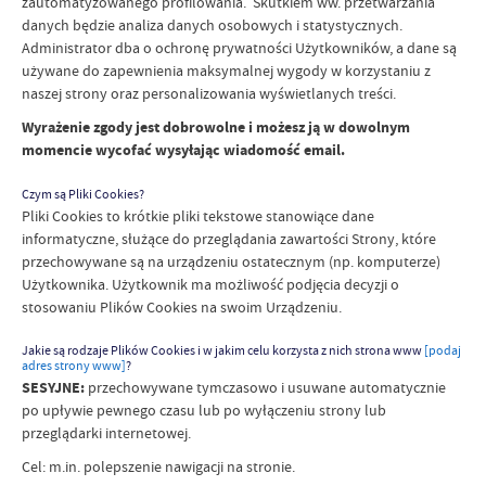
zautomatyzowanego profilowania. Skutkiem ww. przetwarzania
danych będzie analiza danych osobowych i statystycznych.
Administrator dba o ochronę prywatności Użytkowników, a dane są
używane do zapewnienia maksymalnej wygody w korzystaniu z
naszej strony oraz personalizowania wyświetlanych treści.
Wyrażenie zgody jest dobrowolne i możesz ją w dowolnym
momencie wycofać wysyłając wiadomość email.
Czym są Pliki Cookies?
Pliki Cookies to krótkie pliki tekstowe stanowiące dane
informatyczne, służące do przeglądania zawartości Strony, które
przechowywane są na urządzeniu ostatecznym (np. komputerze)
Użytkownika. Użytkownik ma możliwość podjęcia decyzji o
stosowaniu Plików Cookies na swoim Urządzeniu.
Jakie są rodzaje Plików Cookies i w jakim celu korzysta z nich strona www
[podaj
adres strony www]
?
SESYJNE:
przechowywane tymczasowo i usuwane automatycznie
po upływie pewnego czasu lub po wyłączeniu strony lub
przeglądarki internetowej.
Cel: m.in. polepszenie nawigacji na stronie.