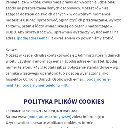
Pamiętaj, że w każdej chwili masz prawo do wycofania udzielonej
zgody na przetwarzanie danych osobowych. Możesz również
zażądać dostępu do swoich danych – w dowolnym momencie
możesz je usunąć, sprostować, ograniczyć ich przetwarzanie, wyrazić
sprzeciw, przenieść czy wnieść skargę do organu nadzorczego –
UODO. Aby skorzystać z ww. uprawnień wystarczy wysłać e-mail na
adres:
[podaj adres e-mail]
z określeniem co powinniśmy zrobić.
Kontakt
Możesz w każdej chwili skontaktować się z Administratorem danych
w celu uzyskania informacji e-mail: [podaj adres e-mail] tel. [podaj
numer telefonu +48...] (opłata jak za połączenie standardowe – wg.
cennika właściwego operatora) lub z osobą wyznaczoną jako
Inspektor Ochrony Danych Osobowych e-mail:
[podaj adres e-
mail]
tel:
[podaj numer telefonu +48...]
POLITYKA PLIKÓW COOKIES
ZBIERANIE DANYCH PRZEZ STRONĘ INTERNETOWĄ
Strona www
[podaj adres strony www]
zbiera informacje o
Użytkownikach zawarte w plikach cookies, w formie