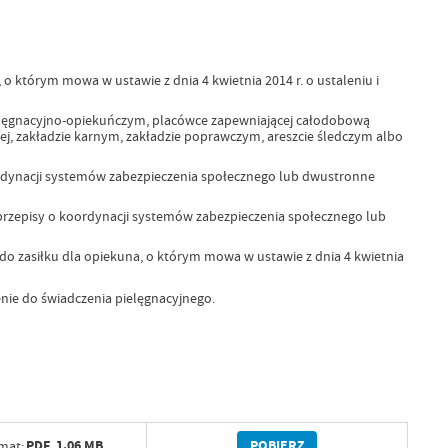
 którym mowa w ustawie z dnia 4 kwietnia 2014 r. o ustaleniu i
elęgnacyjno-opiekuńczym, placówce zapewniającej całodobową
 zakładzie karnym, zakładzie poprawczym, areszcie śledczym albo
ordynacji systemów zabezpieczenia społecznego lub dwustronne
przepisy o koordynacji systemów zabezpieczenia społecznego lub
o zasiłku dla opiekuna, o którym mowa w ustawie z dnia 4 kwietnia
ie do świadczenia pielęgnacyjnego.
POBIERZ
PDF,
1.06 MB
mat: