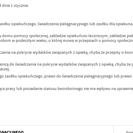
dnia 1 stycznia.
iłku opiekuńczego, świadczenia pielęgnacyjnego lub zasiłku dla opiekuna, o
 domu pomocy społecznej, zakładzie opiekuńczo-leczniczym, zakładzie pi
bom w podeszłym wieku, o której mowa w przepisach o pomocy społecznej,
czenia na pokrycie wydatków związanych z opieką, chyba że przepisy o ko
anicą do świadczenia na pokrycie wydatków związanych z opieką, chyba że 
czej;
go zasiłku opiekuńczego, prawo do świadczenia pielęgnacyjnego lub prawo d
ca pracy lub posiadanie statusu bezrobotnego nie ma wpływu na uprawnien
ĘGNACYJNEGO
For