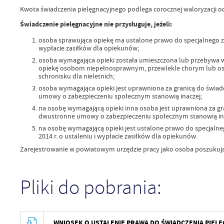
Kwota świadczenia pielęgnacyjnego podlega corocznej waloryzacji od 
Świadczenie pielęgnacyjne nie przysługuje, jeżeli:
osoba sprawująca opiekę ma ustalone prawo do specjalnego zas
wypłacie zasiłków dla opiekunów;
osoba wymagająca opieki została umieszczona lub przebywa w
opiekę osobom niepełnosprawnym, przewlekle chorym lub oso
schronisku dla nieletnich;
osoba wymagająca opieki jest uprawniona za granicą do świad
umowy o zabezpieczeniu społecznym stanowią inaczej;
na osobę wymagającą opieki inna osoba jest uprawniona za gr
dwustronne umowy o zabezpieczeniu społecznym stanowią ina
na osobę wymagającą opieki jest ustalone prawo do specjalne
2014 r. o ustaleniu i wypłacie zasiłków dla opiekunów.
Zarejestrowanie w powiatowym urzędzie pracy jako osoba poszukują
Pliki do pobrania:
WNIOSEK O USTALENIE PRAWA DO ŚWIADCZENIA PIEL