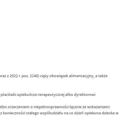
raz z 2022 r. poz. 2140) ciąży obowiązek alimentacyjny, a także
j placówki opiekuńczo-terapeutycznej albo dyrektorowi
 albo orzeczeniem o niepełnosprawności łącznie ze wskazaniami:
az konieczności stałego współudziału na co dzień opiekuna dziecka w