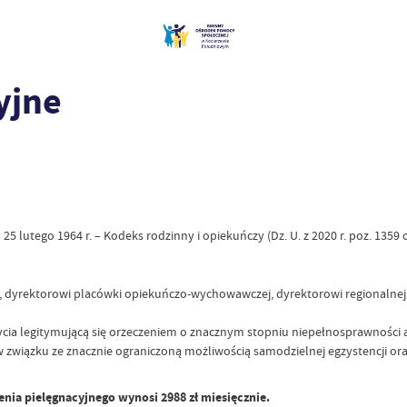
yjne
 lutego 1964 r. – Kodeks rodzinny i opiekuńczy (Dz. U. z 2020 r. poz. 1359 o
a, dyrektorowi placówki opiekuńczo-wychowawczej, dyrektorowi regionalne
życia legitymującą się orzeczeniem o znacznym stopniu niepełnosprawności
w związku ze znacznie ograniczoną możliwością samodzielnej egzystencji or
enia pielęgnacyjnego wynosi 2988 zł miesięcznie.